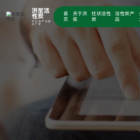
洪笙活
首
关于洪
柱状活性
活性炭产
性炭
页
笙
炭
品
专业生产活性
炭厂家