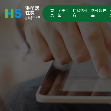
洪笙活
首
关于洪
柱状活性
活性炭产
性炭
页
笙
炭
品
专业生产活性
炭厂家