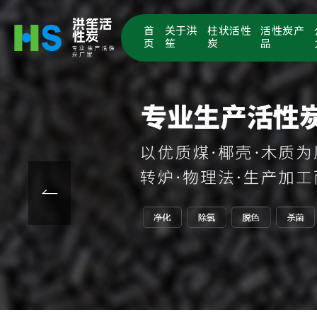
洪笙活
首
关于洪
柱状活性
活性炭产
性炭
页
笙
炭
品
专业生产活性
炭厂家
