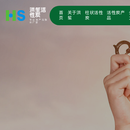
洪笙活
首
关于洪
柱状活性
活性炭产
性炭
页
笙
炭
品
专业生产活性
炭厂家