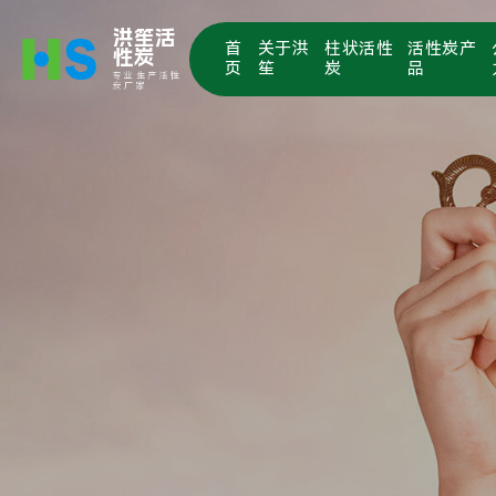
洪笙活
首
关于洪
柱状活性
活性炭产
性炭
页
笙
炭
品
专业生产活性
炭厂家