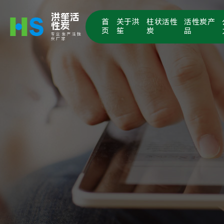
洪笙活
首
关于洪
柱状活性
活性炭产
性炭
页
笙
炭
品
专业生产活性
炭厂家