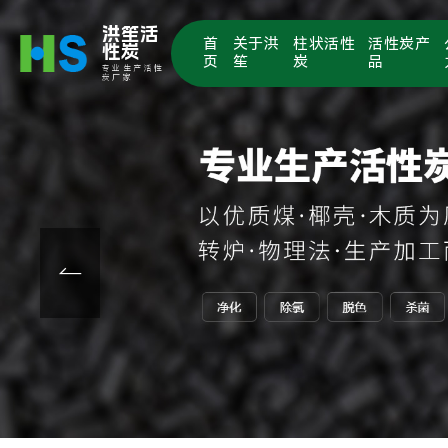
洪笙活
首
关于洪
柱状活性
活性炭产
性炭
页
笙
炭
品
专业生产活性
炭厂家
