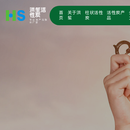
洪笙活
首
关于洪
柱状活性
活性炭产
性炭
页
笙
炭
品
专业生产活性
炭厂家