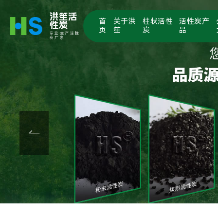
洪笙活
首
关于洪
柱状活性
活性炭产
性炭
页
笙
炭
品
专业生产活性
炭厂家
